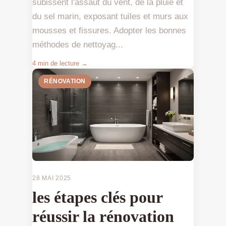
subissent l'assaut du vent, de la pluie et
du sel marin, exposant tuiles et murs aux
mousses et fissures. Adopter les bonnes
méthodes de nettoyag...
4 min de lecture →
RÉNOVATION
28 MAI 2025
les étapes clés pour
réussir la rénovation